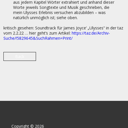
aus jedem Kapitel Wörter extrahiert und anhand dieser
Worte jeweils Songtexte und Musik geschrieben, die
mein Ulysses Erlebnis versuchen abzubilden – was
natürlich unmöglich ist; siehe oben.
kritisch gesehen: Soundtrack für James Joyce‘ „Ulysses“ in der taz
vom 2.2.22 … hier geht’s zum Artikel:
https://taz.de/Archiv-
Suche/!5829645&SuchRahmen=Print/
Back
Copyright © 2026